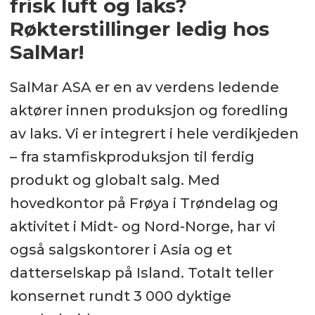
frisk luft og laks?
Arbeidssted:
Røkterstillinger ledig hos
SalMar!
Silsand
Nettside:
SalMar ASA er en av verdens ledende
aktører innen produksjon og foredling
https://www.salmar.no/
av laks. Vi er integrert i hele verdikjeden
– fra stamfiskproduksjon til ferdig
Kontakt:
produkt og globalt salg. Med
Regionleder Rolf Pedersen
hovedkontor på Frøya i Trøndelag og
aktivitet i Midt- og Nord-Norge, har vi
Mobil:
97 70 19 17
også salgskontorer i Asia og et
datterselskap på Island. Totalt teller
konsernet rundt 3 000 dyktige