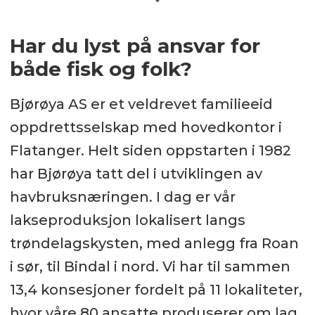
Søknadsfrist:
1. januar 2026
Har du lyst på ansvar for
både fisk og folk?
Arbeidssted:
Bjørøya AS er et veldrevet familieeid
Rørvik
oppdrettsselskap med hovedkontor i
Nettside:
Flatanger. Helt siden oppstarten i 1982
har Bjørøya tatt del i utviklingen av
https://www.bjoroya.no/
havbruksnæringen. I dag er vår
lakseproduksjon lokalisert langs
Kontakt:
trøndelagskysten, med anlegg fra Roan
Driftssjef Ken Sverre Høstland
i sør, til Bindal i nord. Vi har til sammen
13,4 konsesjoner fordelt på 11 lokaliteter,
Mobil:
97 48 94 03
hvor våre 80 ansatte produserer om lag